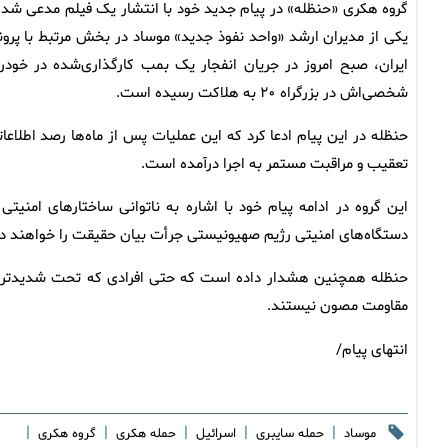
گروه هکری «حنظله» در پیام جدید خود با انتشار یک فیلم مدعی شد 
یکی از مدیران ارشد «واحد نفوذ جدید» موساد در بخش مرتبط با پرون
ایران، صبح امروز در جریان انفجار یک بمب کارگذاری‌شده در خودر
شخصی‌اش در بزرگراه ۲۰ به هلاکت رسیده است.
حنظله در این پیام ادعا کرد که این عملیات پس از ماه‌ها رصد اطلاعات
تعقیب و مراقبت مستمر به اجرا درآمده است.
این گروه در ادامه پیام خود با اشاره به ناتوانی ساختارهای امنیت
دستگاه‌های امنیتی رژیم صهیونیستی جرأت بیان حقیقت را خواهند دا
حنظله همچنین هشدار داده است که حتی افرادی که تحت شدیدترین ت
مقاومت مصون نیستند.
انتهای پیام/
|
|
|
|
|
موساد
حمله سایبری
اسرائیل
حمله هکری
گروه هکری