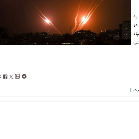
به
در
اه
نی
|
ویت