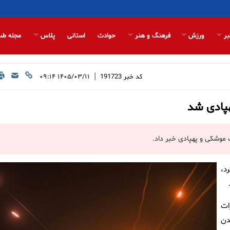
بر
ورزش
فرهنگ و هنر
حوادث
استانی
پلاس
مجله طب
|
کد خبر
191723
۱۴۰۵/۰۳/۱۱ ۰۹:۱۴
هپادی شد
 موشکی و پهپادی خبر داد.
د،
ات
دن