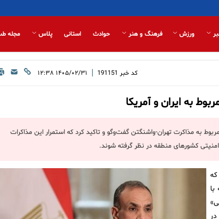
بر
ورزش
فرهنگ و هنر
حوادث
استانی
پلاس
مجله طب
|
کد خبر
191151
۱۴۰۵/۰۲/۳۱ ۱۲:۳۸
وط به ایران و آمریکا
بوط به مذاکرت تهران-واشنگتن گفت‌وگو و تاکید کرد که استمرار این مذاکرات
امنیتی کشورهای منطقه در نظر گرفته شوند.
که
گانه با
ی»
در