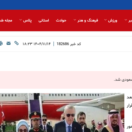
بر
ورزش
فرهنگ و هنر
حوادث
استانی
پلاس
مجله طب
|
کد خبر
182686
۱۴۰۴/۱۱/۱۴ ۱۸:۲۳
سعودی شد.
عد
ار
ور