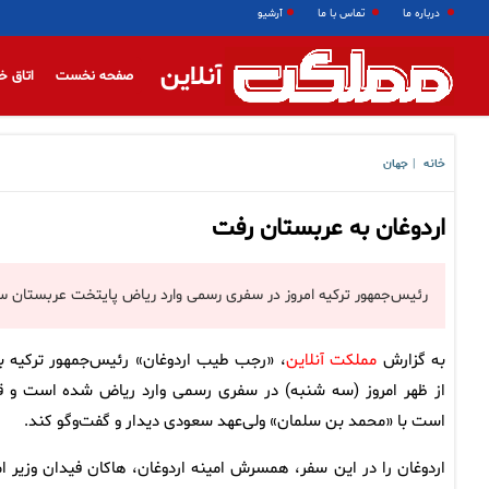
درباره ما
تماس با ما
آرشیو
آنلاین
صفحه نخست
اتاق خ
خانه
جهان
|
اردوغان به عربستان رفت
رئیس‌جمهور ترکیه امروز در سفری رسمی وارد ریاض پایتخت عربستان 
به گزارش
مملکت آنلاین
، «رجب طیب اردوغان» رئیس‌جمهور ترکیه ب
از ظهر امروز (سه شنبه) در سفری رسمی وارد ریاض شده است و قر
است با «محمد بن سلمان» ولی‌عهد سعودی دیدار و گفت‌وگو کند.
اردوغان را در این سفر، همسرش امینه اردوغان، هاکان فیدان وزیر ام