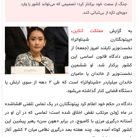
جنگ از سمت خود برکنار کرد؛ تصمیمی که می‌تواند کشور را وارد
دوره‌ای تازه از بی‌ثباتی کند.
به گزارش
مملکت آنلاین
،
«پیتونگتارن شیناواترا»
نخست‌وزیر تایلند امروز (جمعه) از
سوی دادگاه قانون اساسی این
کشور برکنار شد. او ششمین
نخست‌وزیر از خاندان یا حامیان
خاندان میلیاردر «شیناواترا» است که طی ۲ دهه از سوی ارتش یا
دستگاه قضایی کنار گذاشته می‌شود.
دادگاه در حکم خود اعلام کرد پیتونگتارن در یک تماس تلفنی افشاشده
در ماه ژوئن مرتکب نقض اخلاق شده است؛ تماسی که در آن او در
آستانه درگیری مرزی با کامبوج، در برابر «هون سن» رهبر پیشین این
کشور کوتاه آمده بود. چند هفته بعد درگیری نظامی میان ۲ کشور آغاز