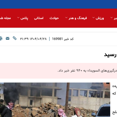
بر
ورزش
فرهنگ و هنر
حوادث
استانی
پلاس
مجله طب
|
کد خبر
169981
۱۴۰۴/۰۴/۲۸ ۲۱:۳۹
سویداء به ۹۴۰ نفر خبر داد.
ه»
که
لح