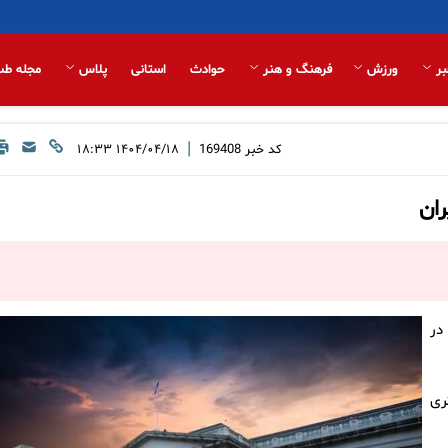
بر
ورزش
فرهنگ و هنر
حوادث
استانی
پلاس
مجله طب
|
کد خبر
169408
۱۴۰۴/۰۴/۱۸ ۱۸:۳۳
 در
ری