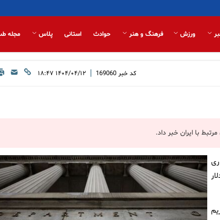
بر
ورزش
فرهنگ و هنر
حوادث
استانی
پلاس
مجله طب
|
کد خبر
169060
۱۴۰۴/۰۴/۱۲ ۱۸:۴۷
مرتبط با ایران خبر داد.
ری
لار
یم