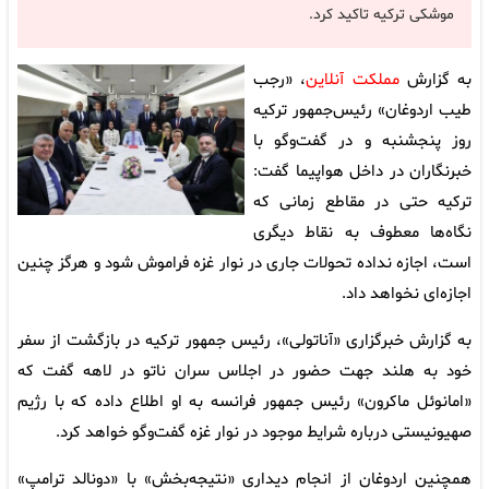
موشکی ترکیه تاکید کرد.
به گزارش
مملکت آنلاین
، «رجب
طیب اردوغان» رئیس‌جمهور ترکیه
روز پنجشنبه و در گفت‌وگو با
خبرنگاران در داخل هواپیما گفت:
ترکیه حتی در مقاطع زمانی که
نگاه‌ها معطوف به نقاط دیگری
است، اجازه نداده تحولات جاری در نوار غزه فراموش شود و هرگز چنین
اجازه‌ای نخواهد داد.
به گزارش خبرگزاری «آناتولی»، رئیس جمهور ترکیه در بازگشت از سفر
خود به هلند جهت حضور در اجلاس سران ناتو در لاهه گفت که
«امانوئل ماکرون» رئیس جمهور فرانسه به او اطلاع داده که با رژیم
صهیونیستی درباره شرایط موجود در نوار غزه گفت‌وگو خواهد کرد.
همچنین اردوغان از انجام دیداری «نتیجه‌بخش» با «دونالد ترامپ»