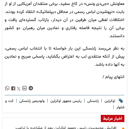
معاونش «جی‌دی ونس» در کاخ سفید، برخی منتقدان آمریکایی از او از
بابت «نپوشیدن لباس رسمی در محافل دیپلماتیک» انتقاد کرده بودند.
اختلافات لفظی میان طرفین در آن دیدار، بازتاب گسترده‌ای یافت و
برخی آن را نتیجه فاصله رفتاری و نمادین میان رهبران دو کشور
دانستند.
به نظر می‌رسد زلنسکی این بار خواسته تا با انتخاب لباس رسمی،
پیش از آنکه منتقدی لب به اعتراض بگشاید، پاسخی صریح و نمادین
به آنها داده باشد.
انتهای پیام /
|
|
|
|
اوکراین
زلنسکی
رئیس جمهور اوکراین
ولودیمیر زلنسکی
کت و
|
شلوار
اخبار مرتبط
افزایش محبوبیت رئیس جمهور اوکراین بعد از مشاجره با ترامپ