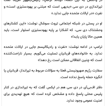
در واکنش به این حمله، دونالد ترامپ، رئیس‌جمهور آمریکا گفت
تیراندازی در دی سی «بدیهی است که مبتنی بر یهودستیزی است» و
نفرت «در ایالات متحده جایی ندارد.»
او در پستی در شبکه اجتماعی تروث سوشال نوشت: «این کشتارهای
وحشتناک دی سی، که آشکارا بر پایه یهودستیزی استوار است، باید
همین حالا پایان یابد!»
ترامپ در ادامه نوشت: «نفرت و رادیکالیسم جایی در ایالات متحده
ندارد. به خانواده‌های قربانیان تسلیت می‌گویم. بسیار ناراحت‌کننده
است که چنین اتفاقاتی ممکن است رخ دهد!»
سفارت رژیم صهیونیستی فعلا به سؤالات مربوط به تیرانداز، قربانیان یا
انگیزه حمله پاسخ نداده است.
دفتر اف‌بی‌آی در دی سی هم در ایکس گفت که به تیراندازی در کنار
پلیس محلی پاسخ داده و مشخص کرده است که هیچ تهدیدی برای
امنیت عمومی وجود ندارد.