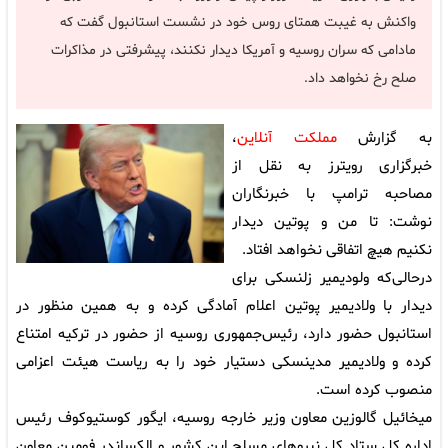
واکنش به غیبت همتای روس خود در نشست استانبول گفت که
مادامی که سران روسیه و آمریکا دیدار نکنند، پیشرفتی در مذاکرات
صلح رخ نخواهد داد.
به گزارش
مملکت آنلاین
،
خبرگزاری رویترز به نقل از
مصاحبه ترامپ با خبرنگاران
نوشت: تا من و پوتین دیدار
نکنیم هیچ اتفاقی نخواهد افتاد.
درحالی‌که ولودیمیر زلنسکی برای
دیدار با ولادیمیر پوتین اعلام آمادگی کرده و به همین منظور در
استانبول حضور دارد، رئیس‌جمهوری روسیه از حضور در ترکیه امتناع
کرده و ولادیمیر مدینسکی دستیار خود را به ریاست هیئت اعزامی
منصوب کرده است.
میخائیل گالوزین معاون وزیر خارجه روسیه، ایگور کوستیوکوف رئیس
اداره کل ستاد کل نیروهای مسلح این کشور و الکساندر فومین معاون