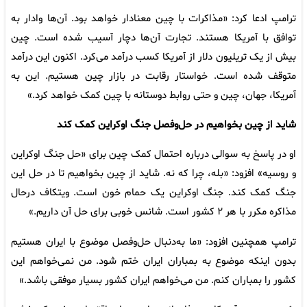
ترامپ ادعا کرد: «مذاکرات با چین معنادار خواهد بود. آن‌ها وادار به
توافق با آمریکا هستند. تجارت آن‌ها دچار آسیب شده است. چین
بیش از یک تریلیون دلار از آمریکا کسب درآمد می‌کرد. اکنون این درآمد
متوقف شده است. خواستار رقابت در بازار چین هستیم. این به
آمریکا، جهان، چین و حتی روابط دوستانه با چین کمک خواهد کرد.»
شاید از چین بخواهیم در حل‌وفصل جنگ اوکراین کمک کند
او در پاسخ به سوالی درباره احتمال کمک چین برای «حل جنگ اوکراین
و روسیه» افزود: «بله، چرا که نه. شاید از چین بخواهیم تا در حل این
جنگ کمک کند. جنگ اوکراین یک حمام خون است. ویتکاف درحال
مذاکره مکرر با هر ۲ کشور است. شانس خوبی برای حل آن داریم.»
ترامپ همچنین افزود: «ما به‌دنبال حل‌وفصل موضوع با ایران هستیم
بدون اینکه موضوع به بمباران ایران ختم شود. من نمی‌خواهم این
کشور را بمباران کنم. من می‌خواهم ایران کشور بسیار موفقی باشد.»