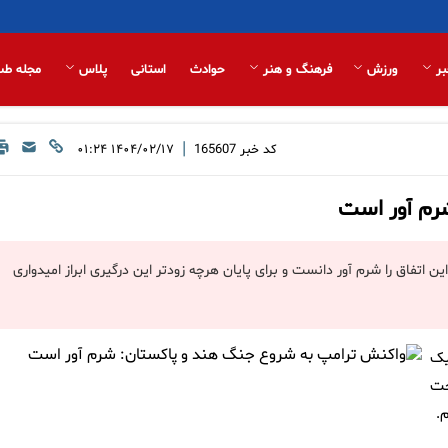
بر
ورزش
فرهنگ و هنر
حوادث
استانی
پلاس
مجله طب
|
کد خبر
165607
۱۴۰۴/۰۲/۱۷ ۰۱:۲۴
رم آور است
اتفاق را شرم آور دانست و برای پایان هرچه زودتر این درگیری ابراز امیدواری
یک
حت
.