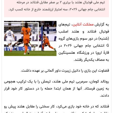
تیم ملی فوتبال هلند با برتری ۲ بر صفر مقابل فنلاند در مرحله
انتخابی جام جهانی ۲۰۲۶، سه امتیاز ارزشمند خارج از خانه کسب کرد.
به گزارش
مملکت آنلاین
، تیم‌های
فوتبال فنلاند و هلند امشب
(شنبه) در دور سوم بازی‌های گروه
G انتخابی جام جهانی ۲۰۲۶ در
قارهٔ اروپا در ورزشگاه هلسینگین
به مصاف یکدیگر رفتند.
قضاوت این بازی را دانیل زیبرت داور آلمانی بر عهده داشت.
رونالد کومان، سرمربی تیم ملی هلند، تیمش را با یک ترکیب هجومی
به زمین فرستاد. آنها از همان ابتدا حمله را در دستور کار خود قرار
دادند.
فنلاند که در خانه خود بازی می‌کرد، کار سختی را مقابل هلند پیش رو