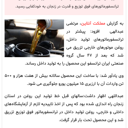
ترانسفورماتورهای فوق توزیع و قدرت در زنجان به خودکفایی رسید.
به گزارش
مملکت آنلاین
، مرتضی
عبدالهی افزود:‌ پیشتر در
ترانسفورماتورهای تولید داخل،
روغن موتورهای خارجی تزریق می
شد که بعد از ۴۷ سال گروه
صنعتی ایران ترانسفو این محصول را به تولید داخل رساند.
وی یادآور شد: با ساخت این محصول سالانه بیش از هفت هزار و ۵۰۰
تن واردات آن با ارزبری ۱۵ میلیون یورو جلوگیری می شود.
عبداللهی اظهار داشت:سالهای قبل خط تولید این روغن در استان
زنجان راه اندازی شده بود که پس از اخذ تاییدیه لازم از آزمایشگاه‌های
داخلی و خارجی، روغن تولید داخل در ترانسفورماتور فوق توزیع تزریق
شد و این محصول تحت بار قرار گرفت.