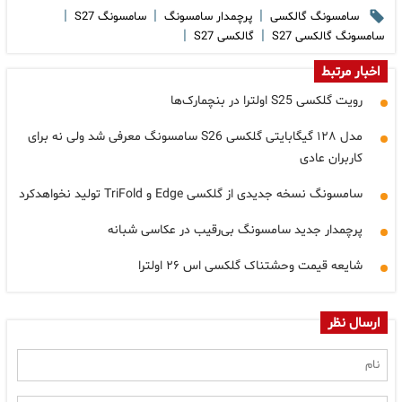
|
|
|
سامسونگ گالکسی
پرچمدار سامسونگ
سامسونگ S27
|
|
سامسونگ گالکسی S27
گالکسی S27
اخبار مرتبط
رویت گلکسی S25 اولترا در بنچمارک‌ها
مدل ۱۲۸ گیگابایتی گلکسی S26 سامسونگ معرفی شد ولی نه برای
کاربران عادی
سامسونگ نسخه جدیدی از گلکسی Edge و TriFold تولید نخواهدکرد
پرچمدار جدید سامسونگ بی‌رقیب در عکاسی شبانه
شایعه قیمت وحشتناک گلکسی اس ۲۶ اولترا
ارسال نظر