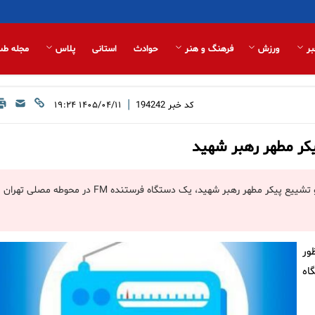
بر
ورزش
فرهنگ و هنر
حوادث
استانی
پلاس
مجله طب
|
کد خبر
194242
۱۴۰۵/۰۴/۱۱ ۱۹:۲۴
کر مطهر رهبر شهید
معاونت توسعه و فناوری رسانه، به منظور پوشش رادیویی مراسم وداع و تشییع پیکر مطهر رهبر شهید، یک دستگاه فرستنده FM در محوطه مصلی تهران
ور
اه