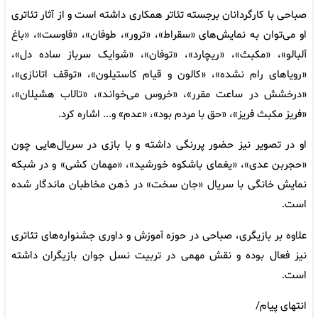
صباحی با کارگردانان برجسته‌ تئاتر همکاری داشته است و از آثار تئاتری
او می‌توان به نمایش‌های «سقراط»، «ترور»، طوفان»، «فاوست»، «باغ
آلبالو»، «مکبث»، «ریچارد»، «توفان»، «شوایک سرباز ساده دل»،
«رویاهای رام نشده»، «کالون و قیام کاستیلون»، «توقف اتانازی»،
«درخشش در ساعت مقرر»، «خروس می‌خواند»، «تالاب هشیلان»،
«فریز مکبث فریز»، «حق با مردم بود»، «عدم» و... اشاره کرد.
او در تصویر نیز حضور پررنگی داشته و با بازی در سریال‌هایی چون
«حجربن عدی»، «یغمای باشکوه خورشید»، «مهمان کشی» و در شبکه
نمایش خانگی با سریال «جان سخت» در ذهن مخاطبان ماندگار شده
است.
علاوه بر بازیگری، صباحی در حوزه آموزش و داوری جشنواره‌های تئاتری
نیز فعال بوده و نقش مهمی در تربیت نسل جوان بازیگران داشته
است.
انتهای پیام/