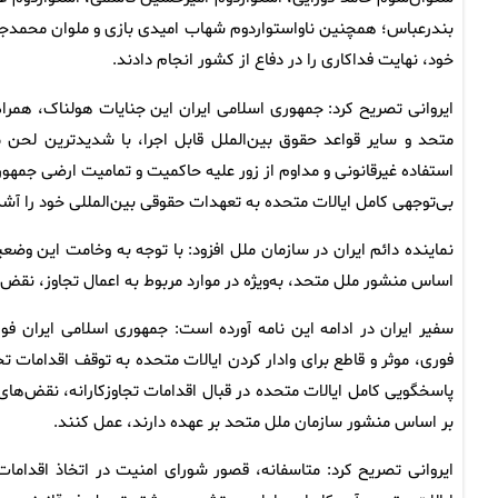
بندرعباس؛ همچنین ناواستواردوم شهاب امیدی بازی و ملوان محمدجواد 
خود، نهایت فداکاری را در دفاع از کشور انجام دادند.
ایروانی تصریح کرد: جمهوری اسلامی ایران این جنایات هولناک، همراه
متحد و سایر قواعد حقوق بین‌الملل قابل اجرا، با شدیدترین لحن
استفاده غیرقانونی و مداوم از زور علیه حاکمیت و تمامیت ارضی جمه
بی‌توجهی کامل ایالات متحده به تعهدات حقوقی بین‌المللی خود را آشکا
نماینده دائم ایران در سازمان ملل افزود: با توجه به وخامت این و
اساس منشور ملل متحد، به‌ویژه در موارد مربوط به اعمال تجاوز، نقض ص
سفیر ایران در ادامه این نامه آورده است: جمهوری اسلامی ایران فو
فوری، موثر و قاطع برای وادار کردن ایالات متحده به توقف اقدامات ت
پاسخگویی کامل ایالات متحده در قبال اقدامات تجاوزکارانه، نقض‌ها
بر اساس منشور سازمان ملل متحد بر عهده دارند، عمل کنند.
ایروانی تصریح کرد: متاسفانه، قصور شورای امنیت در اتخاذ اقداما