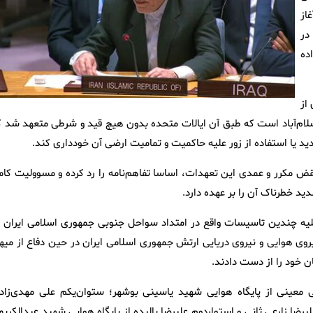
از
در
ده
از
ور ملل متحد و نقض اساسی بند ۱ تفاهم‌نامه اسلام‌آباد است که طبق آن ایالات متحده بدون هیچ قید و شرطی متعهد شد
دید یا استفاده از زور علیه حاکمیت و تمامیت ارضی آن خودداری کند.
 نقض مکرر و عمدی این تعهدات، اساسا تفاهم‌نامه را رد کرده و مسوولیت کام
ید خطرناک آن را بر عهده دارد.
 علیه چندین تاسیسات واقع در امتداد سواحل جنوبی جمهوری اسلامی ایران د
شت نفر از اعضای شجاع نیروی هوایی و نیروی دریایی ارتش جمهوری اسلامی ایران در حین دفاع از می
 خود را از دست دادند.
ی معینی از پایگاه هوایی شهید یاسینی بوشهر؛ ستوان‌یکم علی مهدی‌زاده
ضا زارعی ثانی و استواردوم علیرضا بالیده از پایگاه هوایی شهید عبدالکریم