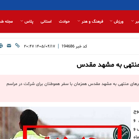
بر
ورزش
فرهنگ و هنر
حوادث
استانی
پلاس
مجله طب
|
کد خبر
194686
۱۴۰۵/۰۴/۱۷ ۲۰:۴۷
 منتهی به مشهد مقدس
محورهای منتهی به مشهد مقدس همزمان با سفر هموطنان برای شرکت در مراسم
وج
 و
 و
 امروز چهارشنبه ۱۷ تیرماه