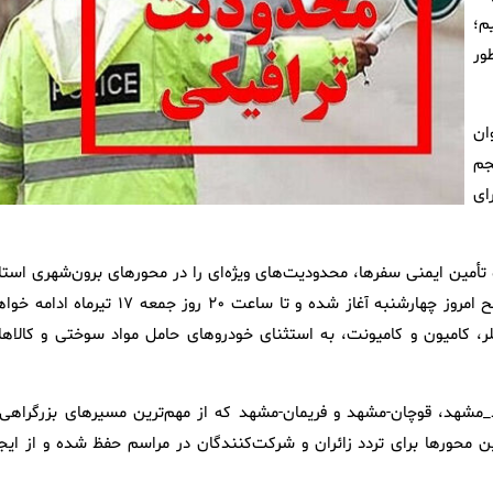
م؛
ور
ان
جم
ای
و تأمین ایمنی سفرها، محدودیت‌های ویژه‌ای را در محورهای برون‌شهری استا
خراسان رضوی در نظر گرفته است، گفت: نخستین محدودیت از صبح امروز چهارشنبه آغاز شده و تا ساعت ۲۰ روز جمعه ۱۷ تیرما
ر، کامیون و کامیونت، به استثنای خودروهای حامل مواد سوختی و کالاها
ی سبزوار-مشهد، گناباد_مشهد، قوچان-مشهد و فریمان-مشهد که از مهم‌ترین مسیرهای بزرگراهی
محورها برای تردد زائران و شرکت‌کنندگان در مراسم حفظ شده و از ایجا