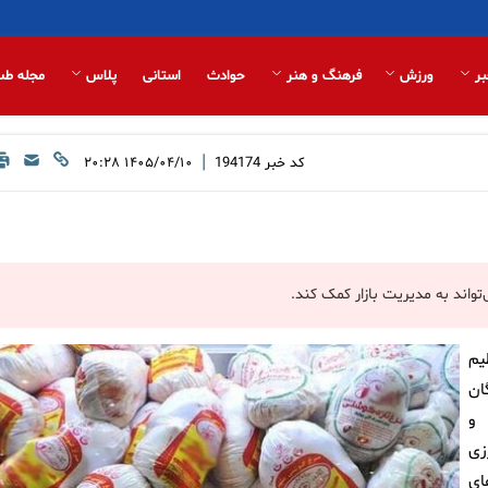
بر
ورزش
فرهنگ و هنر
حوادث
استانی
پلاس
مجله طب
|
کد خبر
194174
۱۴۰۵/۰۴/۱۰ ۲۰:۲۸
یم
ان
 و
زی
ای