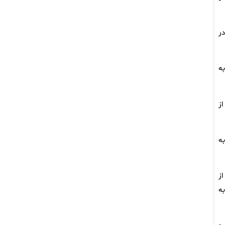
در
ه
ز
به
ز
به