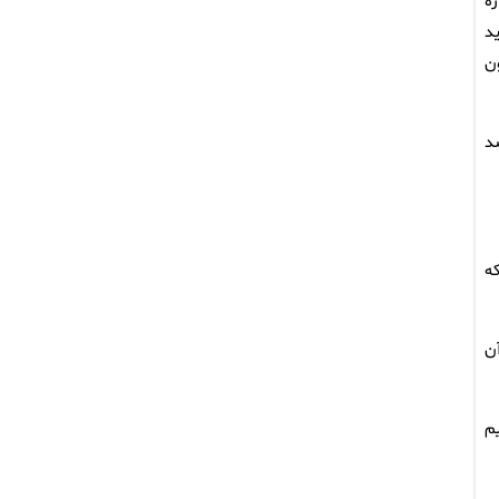
ه
د
ن
د
ه که
آن
ایم