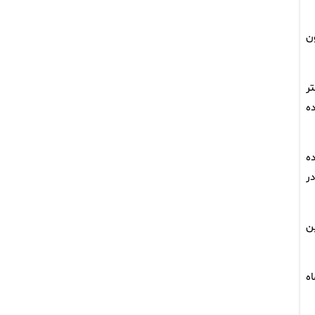
ون
ه ۲۱۴ گلوگاه و بستر
ده
ه
ر
ن
ه