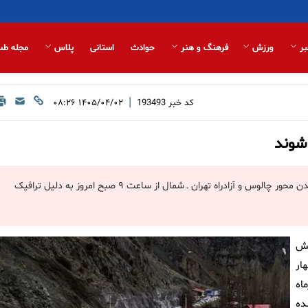
بر
ورزش
فرهنگ و هنر
حوادث
استانی
پلاس
مجله طب
|
کد خبر
193493
۱۴۰۵/۰۴/۰۲ ۰۸:۲۶
‌شوند
جانشین پلیس راه راهور فراجا از اعمال محدودیت ترافیکی و یک‌طرفه شدن محور چالوس و آزادراه تهران ـ شمال از ساعت ۹ صبح امروز به دلیل ترافیک
یش
ار
 از ساعت ۹:۰۰ صبح امروز ۲ تیرماه
ده