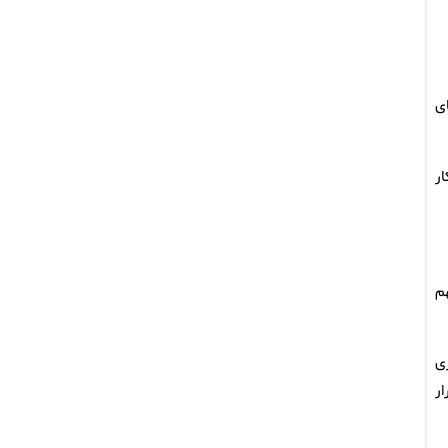
‌های
ار
م
ی
ر