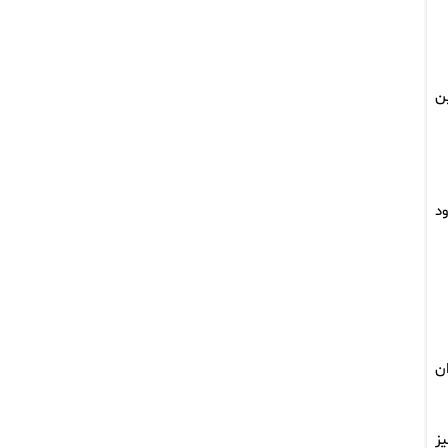
ن
حدود
انگردان
ان نیز