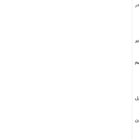
در
۶۵ سال جهان درگیر
 سهم
ل
ین