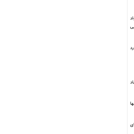
اد
ی
رد
اد
ا
ای