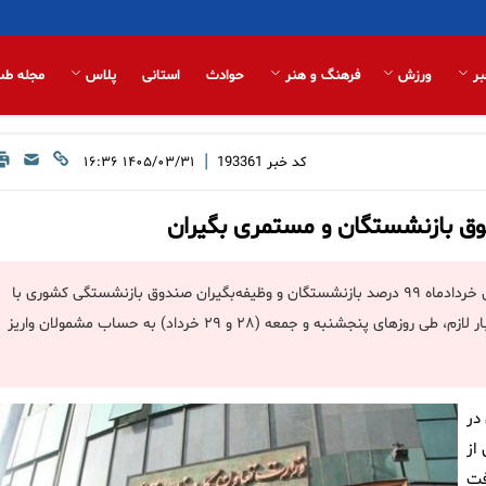
بر
ورزش
فرهنگ و هنر
حوادث
استانی
پلاس
مجله طب
|
کد خبر
193361
۱۴۰۵/۰۳/۳۱ ۱۶:۳۶
ق بازنشستگان و مستمری بگیران
اداره کل مالی صندوق بازنشستگی کشوری در اطلاعیه‌ای اعلام کرد: حقوق خردادماه ۹۹ درصد بازنشستگان و وظیفه‌بگیران صندوق بازنشستگی کشوری با
هماهنگی سازمان برنامه و بودجه کشور و بانک عامل، پس از تأمین اعتبار لازم، طی روزهای پنجشنبه و جمعه (۲۸ و ۲۹ خرداد) به حساب مشمولان واریز
در
از
فت