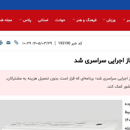
بر
ورزش
فرهنگ و هنر
حوادث
استانی
پلاس
مجله طب
|
کد خبر
193190
۱۴۰۵/۰۳/۲۹ ۱۰:۲۹
از اجرایی سراسری شد
ز اجرایی سراسری شد؛ برنامه‌ای که قرار است بدون تحمیل هزینه به مشترکان،
کشور کمک کند.
ده
یط
کار اجرایی برنامه در اواخر سال ۱۴۰۳
له