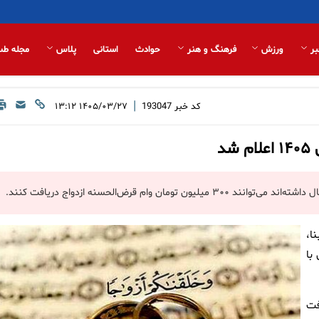
بر
ورزش
فرهنگ و هنر
حوادث
استانی
پلاس
مجله طب
|
کد خبر
193047
۱۴۰۵/۰۳/۲۷ ۱۳:۱۲
د
ا،
با
فت