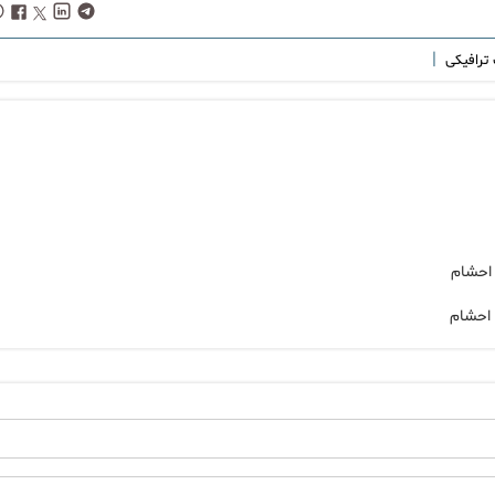
|
ترافیکی
 احشام
 احشام