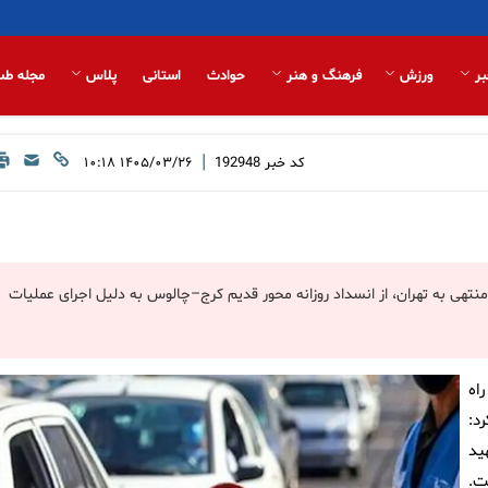
بر
ورزش
فرهنگ و هنر
حوادث
استانی
پلاس
مجله طب
|
کد خبر
192948
۱۴۰۵/۰۳/۲۶ ۱۰:۱۸
هی به تهران، از انسداد روزانه محور قدیم کرج–چالوس به دلیل اجرای عملیات
اه
د:
ید
ت.