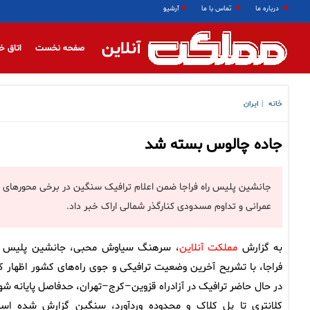
درباره ما
تماس با ما
آرشیو
آنلاین
صفحه نخست
اتاق خ
خانه
ایران
|
جاده چالوس بسته شد
جانشین پلیس راه فراجا ضمن اعلام ترافیک سنگین در برخی محورهای منت
عمرانی و تداوم مسدودی کنارگذر شمالی اراک خبر داد.
به گزارش
مملکت آنلاین
، سرهنگ سیاوش محبی، جانشین پلیس ر
فراجا، با تشریح آخرین وضعیت ترافیکی و جوی راه‌های کشور اظهار کر
در حال حاضر ترافیک در آزادراه قزوین–کرج–تهران، حدفاصل پایانه شه
کلانتری تا پل کلاک و محدوده وردآورد، سنگین گزارش شده اس