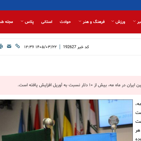
بر
ورزش
فرهنگ و هنر
حوادث
استانی
پلاس
مجله طب
|
کد خبر
192627
۱۴۰۵/۰۳/۲۲ ۱۲:۳۶
لار نسبت به آوریل افزایش یافته است.
ه،
با قیمت
نفت
 و ۹۷ سنت در هر
 و ۸۹ سنت در مدت مشابه سال ۲۰۲۵ بوده