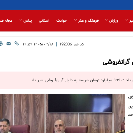
بر
ورزش
فرهنگ و هنر
حوادث
استانی
پلاس
مجله طب
|
کد خبر
192336
۱۴۰۵/۰۳/۱۸ ۱۹:۵۹
اه
ین
مروز، از تعداد ۲۲۷ هزار و ۵۳۲ واحد