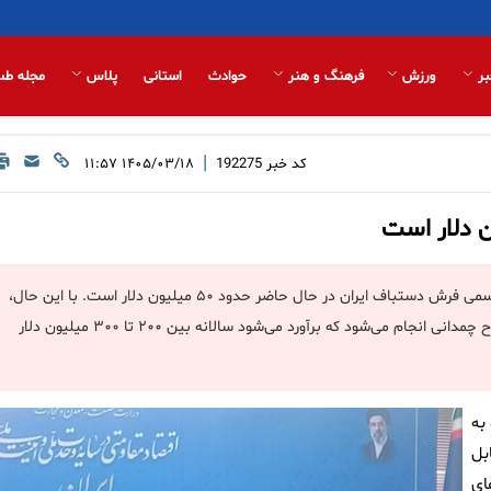
بر
ورزش
فرهنگ و هنر
حوادث
استانی
پلاس
مجله طب
|
کد خبر
192275
۱۴۰۵/۰۳/۱۸ ۱۱:۵۷
مشاور وزیر صمت گفت: براساس آمار‌های ثبت‌شده در گمرک، صادرات رسمی فرش دستباف ایران در حال حاضر حدود ۵۰ میلیون دلار است. با این حال،
بخشی از صادرات به‌صورت غیررسمی و از طریق همراه مسافر یا به اصطلاح چمدانی انجام می‌شود که برآورد می‌شود سالانه بین ۲۰۰ تا ۳۰۰ میلیون دلار
به
بل
ای