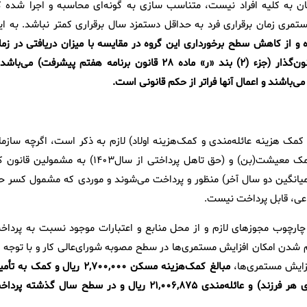
ن به کلیه افراد نیست، متناسب سازی به‌ گونه‌ای محاسبه و اجرا شده ک
 لحاظ متناسب‌سازی، از ۹۰درصد نسبت مستمری زمان برقراری فرد به حداقل دستمزد سال برقراری کمتر نباشد. به ا
 از کاهش سطح برخورداری این گروه در مقایسه با میزان دریافتی در زما
برقراری مستمری، جلوگیری می‌شود. این فرمول دقیقاً عین حکم قانون‌گذار (جزء (۲) بند «ر» ماده ۲۸ قانون برنامه هفتم پیشرفت) می‌
 است.
ک هزینه عائله‌مندی و کمک‌هزینه اولاد) لازم به ذکر است، اگرچه سازما
قانونا تکلیف به پرداخت آن ندارد. سه مورد کمک هزینه مسکن، کمک معیشت(بن) و (حق تاهل پرداختی از سال۱۴۰۳) به مشمولین
انگین دو سال آخر) منظور و پرداخت می‌شوند و موردی که مشمول کسر ح
ماعی، قابل پرداخت نیست.
چارچوب مجوزهای لازم و از محل منابع و اعتبارات موجود نسبت به پرداخ
اهم شدن امکان افزایش مستمری‌ها در سطح مصوبه شورای‌عالی کار و با توجه ب
فزایش مستمری‌ها،
مبالغ کمک‌هزینه مسکن ۲,۷۰۰,۰۰۰ ریال و کمک به ت
معیشت ۶,۰۰۰,۰۰۰ ریال، کمک‌هزینه اولاد ۱۷,۱۹۳,۷۶۵ ریال (به ازای هر فرزند) و عائله‌مندی ۲۱,۰۰۶,۸۷۵ ریال و در سطح سال گذشته