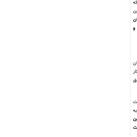
ه
ین
ن
باشد و
ن
 قانون کار
ق
ت
ه
أمین
 پرداخت