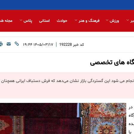
بر
ورزش
فرهنگ و هنر
حوادث
استانی
پلاس
مجله طب
|
کد خبر
192228
۱۴۰۵/۰۳/۱۷ ۱۹:۴۴
شگاه های تخصصی
 ایران گفت: صادرات فرش ایران به ۶۱ کشور دنیا انجام می شود این گستردگی بازار نشان می‌دهد که فرش دستباف ایرانی همچنان
در
 کارگاه
ده
با