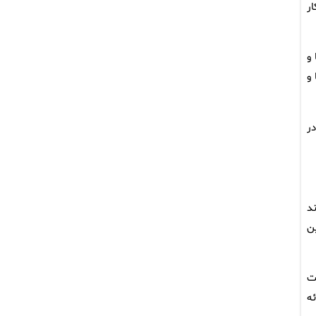
ار
 و
و
در
د
ن
ت
ه