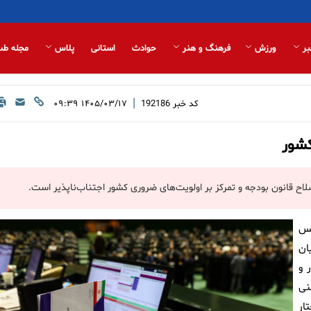
بر
ورزش
فرهنگ و هنر
حوادث
استانی
پلاس
مجله طب
|
کد خبر
192186
۱۴۰۵/۰۳/۱۷ ۰۹:۳۹
کشور
اح قانون بودجه و تمرکز بر اولویت‌های ضروری کشور اجتناب‌ناپذیر است.
لس
ان
 و
نی
ار