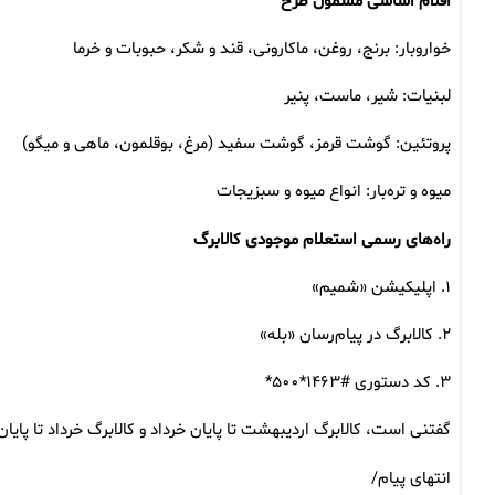
اقلام اساسی مشمول طرح
خواروبار: برنج، روغن، ماکارونی، قند و شکر، حبوبات و خرما
لبنیات: شیر، ماست، پنیر
پروتئین: گوشت قرمز، گوشت سفید (مرغ، بوقلمون، ماهی و میگو)
میوه و تره‌بار: انواع میوه و سبزیجات
راه‌های رسمی استعلام موجودی کالابرگ
۱. اپلیکیشن «شمیم»
۲. کالابرگ در پیام‌رسان «بله»
۳. کد دستوری #۱۴۶۳*۵۰۰*
گفتنی است، کالابرگ اردیبهشت تا پایان خرداد و کالابرگ خرداد تا پایان ت
انتهای پیام/