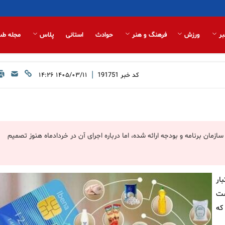
بر
ورزش
فرهنگ و هنر
حوادث
استانی
پلاس
مجله طب
|
کد خبر
191751
۱۴۰۵/۰۳/۱۱ ۱۴:۲۶
سازمان برنامه و بودجه ارائه شده، اما درباره اجرای آن در خردادماه هنوز تصمیم
ار
ست
که