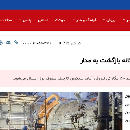
بر
ورزش
فرهنگ و هنر
حوادث
استانی
پلاس
مجله طب
|
کد خبر
191712
۱۴۰۵/۰۳/۱۱ ۰۰:۰۰
انه بازگشت به مدار
‌شود.
ون
یی
ین
برق