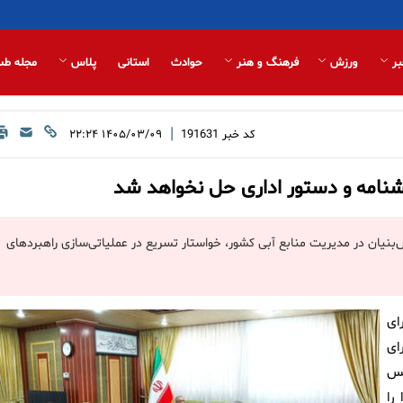
بر
ورزش
فرهنگ و هنر
حوادث
استانی
پلاس
مجله طب
|
کد خبر
191631
۱۴۰۵/۰۳/۰۹ ۲۲:۲۴
نامه و دستور اداری حل نخواهد شد
‌بنیان در مدیریت منابع آبی کشور، خواستار تسریع در عملیاتی‌سازی راهبردهای
ای
ای
یس
را