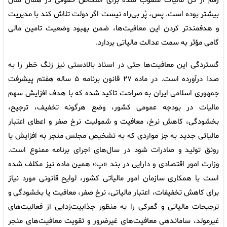
رقم از کل مالیات مصوب شده برای اشخاص حقوقی در همان سال
بیشتر بوده است. پس، پُر بی‌راه نیست اگر دولت تلاش کند با مدیریت
و هدفمندتر کردن این معافیت‌ها، ضمن بهبود وضعیت تامین مالی
گامی مؤثر به سمت عدالت مالیاتی بردارد.
گستردگی این معافیت‌ها حتی در اسناد بالادستی نیز زنگ خطر را به
صدا درآورده است. در ماده ۲۷ قانون برنامه ۵ ساله هفتم پیشرفت
جمهوری اسلامی ایران به صراحت تاکید شده که با هدف افزایش سهم
مالیات در بودجه عمومی کشور، وضع هرگونه تخفیف، ترجیح،
بخشودگی، کاهش نرخ، معافیت و شمولیت نرخ صفر و اعطای اعتبار
مالیاتی جدید به جز مواردی که به تشخیص مجلس منجر به افزایش یا
رونق تولید و صادرات شود در سال‌های اجرای برنامه ممنوع است.
وزارت امور اقتصادی و دارایی در بند «پ» همین ماده نیز مکلف شده
است با همکاری سازمان امور مالیاتی کشور، لوایح قانونی مورد نیاز
برای کاهش تخفیفات، اعتبار مالیاتی، نرخ صفر، معافیت یا بخشودگی و
ترجیحات مالیاتی و گمرکی را به منظور جذابیت‌زدایی از فعالیت‌های
غیرمولد، ساماندهی معافیت‌های غیرضرور و تقویت معافیت‌های منجر