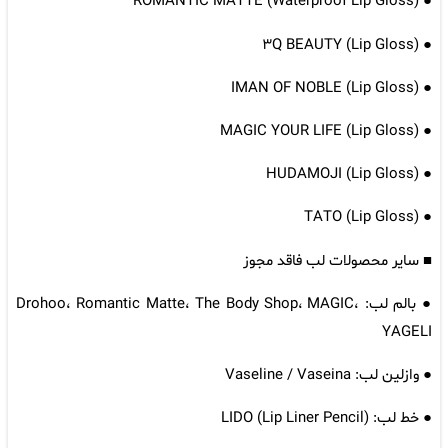
● ROMANTIC MATTE (Waterproof Lip Gloss)
● ۳Q BEAUTY (Lip Gloss)
● IMAN OF NOBLE (Lip Gloss)
● MAGIC YOUR LIFE (Lip Gloss)
● HUDAMOJI (Lip Gloss)
● TATO (Lip Gloss)
■ سایر محصولات لب فاقد مجوز
● بالم لب: Drohoo، Romantic Matte، The Body Shop، MAGIC،
YAGELI
● وازلین لب: Vaseline / Vaseina
● خط لب: LIDO (Lip Liner Pencil)