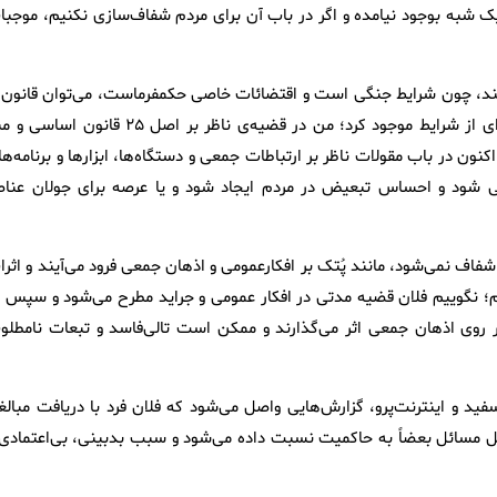
ک شبه بوجود نیامده و اگر در باب آن برای مردم شفاف‌سازی نکنیم، موجبا
کند، چون شرایط جنگی است و اقتضائات خاصی حکمفرماست، می‌توان قانون ر
دور زد و یا عملی مغایر با قانون و شرع مرتکب شد و یا سوء‌استفاده‌ای از شرایط موجود کرد؛ من در قضیه‌ی ناظر بر اصل ۲۵ قانو
ون در باب مقولات ناظر بر ارتباطات جمعی و دستگاه‌ها، ابزارها و برنامه‌ه
خطی شود و احساس تبعیض در مردم ایجاد شود و یا عرصه برای جولان عناص
فاف نمی‌شود، مانند پُتک بر افکارعمومی و اذهان جمعی فرود می‌آیند و اثرا
یم؛ نگوییم فلان قضیه مدتی در افکار عمومی و جراید مطرح می‌شود و سپس ب
 روی اذهان جمعی اثر می‌گذارند و ممکن است تالی‌فاسد و تبعات نامطلو
 و اینترنت‌پرو، گزارش‌هایی واصل می‌شود که فلان فرد با دریافت مبالغ
ل مسائل بعضاً به حاکمیت نسبت داده می‌شود و سبب بدبینی، بی‌اعتمادی 