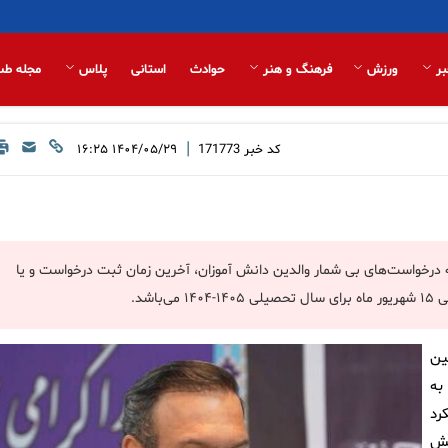
بر
ورزش
فرهنگ و هنر
حوادث
استانی
پلاس
مجله طب
|
کد خبر
171773
۱۴۰۴/۰۵/۲۹ ۱۶:۲۵
ه درخواست‌های بی شمار والدین دانش آموزان، آخرین زمان ثبت درخواست و یا
شد.
اره به بند ۱۰ ماده ۱ آئین
به
رد
نش