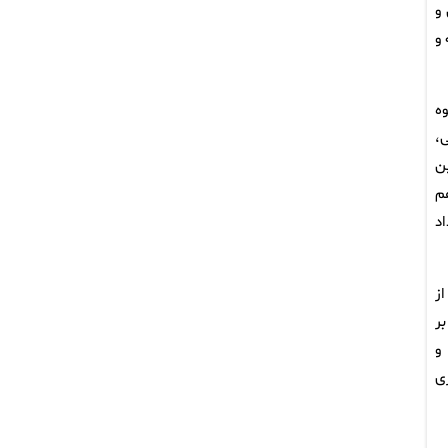
 و
 و
ه
بی،
ن
م
د
لاح موادی از
ر
و
ی