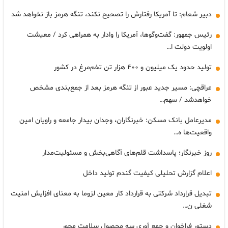
دبیر شعام: تا آمریکا رفتارش را تصحیح نکند، تنگه هرمز باز نخواهد شد
رئیس جمهور: گفت‌وگوها، آمریکا را وادار به همراهی کرد / معیشت
اولویت دولت ا…
تولید حدود یک میلیون و ۴۰۰ هزار تن تخم‌مرغ در کشور
عراقچی: مسیر جدید عبور از تنگه هرمز بعد از جمع‌بندی مشخص
خواهدشد / سهم…
مدیرعامل بانک مسکن: خبرنگاران، وجدان بیدار جامعه و راویان امین
واقعیت‌ها ه…
روز خبرنگار؛ پاسداشت قلم‌های آگاهی‌بخش و مسئولیت‌مدار
اعلام گزارش تحلیلی کیفیت گندم تولید داخل
تبدیل قرارداد شرکتی به قرارداد کار معین لزوما به معنای افزایش امنیت
شغلی ن…
دستور فراخوان و جمع آوری سه محصول سلامت محور