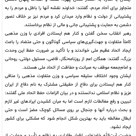
متجاوز برای آحاد مردم، گفتند: خداوند نقشه آنها را باطل و مردم را به
پشتیبانی از دولت و نظام وارد میدان کرد و مردم نیز بر خلاف تصور
دشمن به حمایت و پشتیبانی جانی و مالی از نظام برخاستند.
رهبر انقلاب سخن گفتن و کنار هم ایستادن افرادی با وزن مذهبی
کاملاً متفاوت و جهت‌گیری‌های سیاسی گوناگون و حتی متضاد را باعث
ایجاد اتحاد عظیم ملی خواندند و با تأکید بر ضرورت حفظ این وحدت
بزرگ، گفتند: همگان اعم از روزنامه‌نگار، قاضی، مسئول دولتی، روحانی
و امام‌جمعه موظف به صیانت و حفاظت از اتحاد ملی هستند.
ایشان وجود اختلاف سلیقه سیاسی و وزن متفاوت مذهبی را منافی
کنار هم ایستادن برای دفاع از حقیقتی مشترک به نام دفاع از ایران
عزیز و نظام اسلامی ندانستند و در بیان الزامات حفظ اتحاد ملی گفتند:
تبیین و رفع مغالطات لازم است اما به میان کشیدن ایرادهای غیر لازم
و بحث درباره آنها و جنجال بر روی مسائل کوچک مضرّ است و حتی
ابطال مغالطه باید به بهترین شکل انجام شود که مشکلی برای کشور
ایجاد نشود.
حضرت آیت‌الله خامنه‌ای، اظهار وفاداری به نظام و تأیید و حمایت از