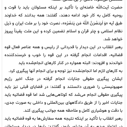
حضرت آیت‌الله خامنه‌ای با تأکید بر اینکه مسئولان باید با قوت و
روحیه کامل به کار خود ادامه دهند، گفتند: همه بدانند که خداوند
طبق آیه «وَ لَیَنصُرَنَّ اللهُ مَن یَنصُرُه»، نصرت خود را بر ملت ایران و ذیل
نظام اسلامی و چتر قرآن و اسلام تضمین کرده و این ملت یقیناً پیروز
خواهد شد.
رهبر انقلاب در این دیدار با قدردانی از رئیس و همه عناصر فعال قوه
قضائیه، اقدامات انجام گرفته در این قوه را خوب و خرسندکننده
خواندند و افزودند: البته همواره در کنار کارهای انجام‌شده باید
به کارهای لازم اما انجام‌نشده نیز توجه و برای انجام آنها پیگیری کرد.
ایشان پیگیری حقوقی جنایات انجام گرفته در جنگ اخیر رژیم
صهیونیستی را ضروری دانستند و گفتند: در قضایای قبلی نیز باید
پیگیری حقوقی انجام می‌شد که کوتاهی‌هایی شد اما قوه قضائیه باید
جنایات اخیر را از طریق دادگاههای بین‌المللی و داخلی به صورت جدی،
با دقت و هوشیاری کامل و ملاحظه همه جوانب پیگیری کند.
رهبر انقلاب با تأکید بر اینکه نتیجه همه سفارش‌ها به قوه قضائیه باید
در اعتماد مردم به آن متبلور شود، گفتند: بارها در دیدار مسئولان