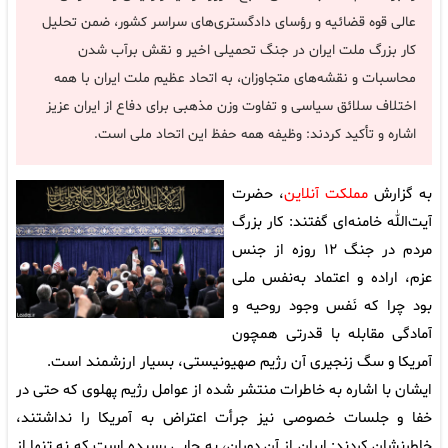
عالی قوه قضائیه و رؤسای دادگستری‌های سراسر کشور، ضمن تحلیل
کار بزرگ ملت ایران در جنگ تحمیلی اخیر و نقش برآب شدن
محاسبات و نقشه‌های متجاوزان، به اتحاد عظیم ملت ایران با همه
اختلاف سلائق سیاسی و تفاوت وزن مذهبی برای دفاع از ایران عزیز
اشاره و تأکید کردند: وظیفه همه حفظ این اتحاد ملی است.
به گزارش
مملکت آنلاین
، حضرت
آیت‌الله خامنه‌ای گفتند: کار بزرگ
مردم در جنگ ۱۲ روزه از جنس
عزم، اراده و اعتماد به‌نفس ملی
بود چرا که نَفس وجود روحیه و
آمادگی مقابله با قدرتی همچون
آمریکا و سگ زنجیری آن رژیم صهیونیستی، بسیار ارزشمند است.
ایشان با اشاره به خاطرات منتشر شده از عوامل رژیم پهلوی که حتی در
خفا و جلسات خصوصی نیز جرأت اعتراض به آمریکا را نداشتند،
خاطرنشان کردند: ایران از آن دوران، به جایی رسیده است که نه تنها از