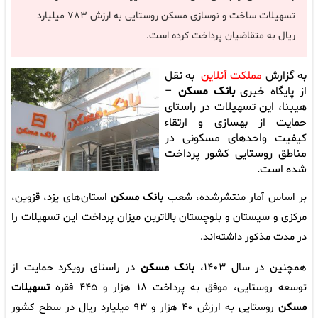
تسهیلات ساخت و نوسازی مسکن روستایی به ارزش ۷۸۳ میلیارد
ریال به متقاضیان پرداخت کرده است.
به گزارش
مملکت آنلاین
به نقل
از پایگاه خبری
بانک مسکن
–
هیبنا، این تسهیلات در راستای
حمایت از بهسازی و ارتقاء
کیفیت واحدهای مسکونی در
مناطق روستایی کشور پرداخت
شده است.
بر اساس آمار منتشرشده، شعب
بانک مسکن
استان‌های یزد، قزوین،
مرکزی و سیستان و بلوچستان بالاترین میزان پرداخت این تسهیلات را
در مدت مذکور داشته‌اند.
همچنین در سال ۱۴۰۳،
بانک مسکن
در راستای رویکرد حمایت از
توسعه روستایی، موفق به پرداخت ۱۸ هزار و ۴۴۵ فقره
تسهیلات
مسکن
روستایی به ارزش ۴۰ هزار و ۹۳ میلیارد ریال در سطح کشور