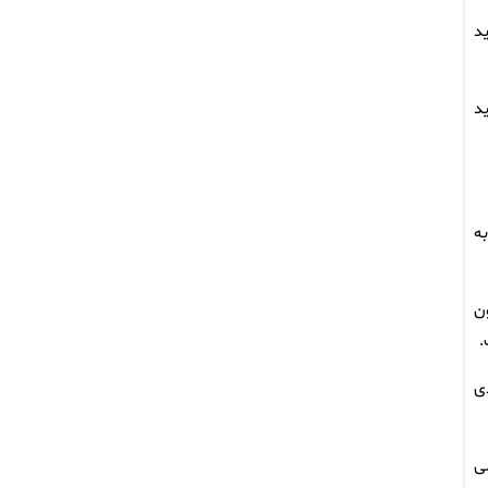
د
سید
ه
ن
.
ی
ی