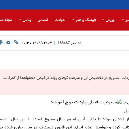
بر
ورزش
فرهنگ و هنر
حوادث
استانی
پلاس
مجله طب
|
کد خبر
168467
۱۴۰۴/۰۴/۰۳ ۱۰:۳۷
واردات، تسریع در تخصیص ارز و سرعت گرفتن روند ترخیص محموله‌ها از گمرکات،
یت
 مندرجات ذیل
 برنج از ابتدای مرداد تا پایان آبان‌ماه هر سال ممنوع است. با این حال، انج
کاتبه کرده و خواستار عدم اجرای این قانون دست‌کم در سال جاری شده بود