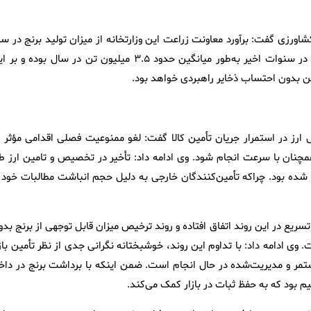
شاورزی گفت: برآورد معاونت زراعت این وزارتخانه از میزان تولید برنج در س
زراعی پیش‌رو حدود ۱.۸ میلیون تن است. از طرفی نیاز واقعی کشور در سنوات اخیر به‌طور میانگین حدود ۳.۵ میلیون تن در سال بوده 
ارز در استمرار جریان تأمین کالا گفت: لغو ممنوعیت فصلی اقدامی مؤثر د
همچنان با سرعت انجام شود. وی ادامه داد: تأخیر در تخصیص و تامین ارز ط
ت شده بود. چراکه تأمین‌کنندگان خارجی به دلیل حجم انباشت مطالبات خود ا
تسریع در این روند اتفاق افتاده و روند ترخیص میزان قابل توجهی از برنج بد
 وی ادامه داد: با تداوم این روند، خوشبختانه نگرانی جدی از نظر تأمین باز
ستمر و مدیریت‌شده در حال انجام است. ضمن اینکه با برداشت برنج در داخ
 بود که به حفظ ثبات در بازار کمک می‌کند.