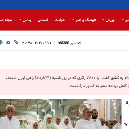
بر
ورزش
فرهنگ و هنر
حوادث
استانی
پلاس
مجله طب
|
کد خبر
168380
۱۴۰۴/۰۴/۰۱ ۲۰:۳۸
سخنگوی وزارت راه و شهرسازی در خصوص تازه‌ترین اخبار از بازگشت حجاج به کشور گفت: با ۷۸۰۰ زائری که در روز شنبه (۳۱خرداد) راهی ایران شدند،
۴۸ هزار زائر
ان به