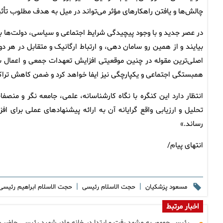
چالش‌ها و یافتن راهکارهای مؤثر می‌تواند در میل به هدف مطلوب تأثی
در عصر جدید و با وجود پیچیدگی شرایط اجتماعی و سیاسی، دولت‌ها به 
بیایند و از همین رو سامان دهی، و ارتباط ارگانیک و متقابل در ه
اصلی‌ترین مقوله در چنین موقعیتی افزایش تعهدات جمعی و اعمال 
همبستگی اجتماعی و یکپارچگی نیز ایفا خواهد کرد و ضمن کاهش ترا
انتظار دارد این کنگره با نگاه کارشناسانه، علمی، جامعه نگر و منص
تحلیل و ارزیابی واقع گرایانه آن به ارائه پیشنهادهای عملی برای 
رساند.»
انتهای پیام/
|
|
مسعود پزشکیان
حجت الاسلام رئیسی
حجت الاسلام ابراهیم رئیس
اخبار مرتبط
رئیس جمهور به مشهد رفت و ابتدا در خانه مادر شهید رئیسی حاضر 